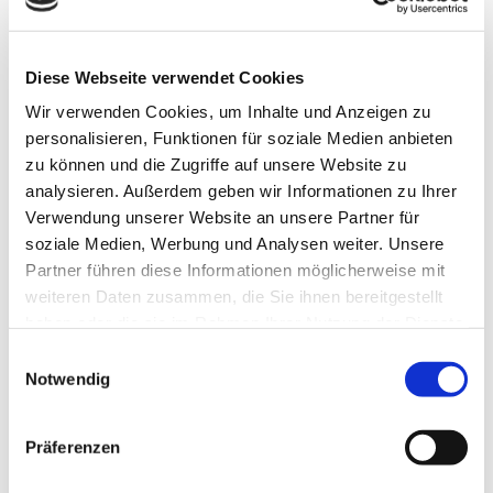
Komfortabler Transport im
Diese Webseite verwendet Cookies
Tragestuhl
Wir verwenden Cookies, um Inhalte und Anzeigen zu
personalisieren, Funktionen für soziale Medien anbieten
Für Ihre Tragestuhlfahrt steht Ihnen ein eigenes
zu können und die Zugriffe auf unsere Website zu
Spezialfahrzeug – unser Krankenwagen – zur
analysieren. Außerdem geben wir Informationen zu Ihrer
Verfügung. Hier sitzen Sie bequem und sicher
Verwendung unserer Website an unsere Partner für
während der gesamten Fahrt, auch wenn kein eigener
soziale Medien, Werbung und Analysen weiter. Unsere
Rollstuhl vorhanden ist.
Partner führen diese Informationen möglicherweise mit
weiteren Daten zusammen, die Sie ihnen bereitgestellt
haben oder die sie im Rahmen Ihrer Nutzung der Dienste
gesammelt haben.
Einwilligungsauswahl
Notwendig
Präferenzen